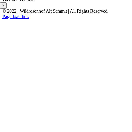
×
© 2022 | Wildrosenhof Alt Sammit | All Rights Reserved
Facebook
Instagram
E-
Page load link
Mail
Nach
oben