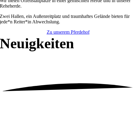
Wir bieten Offenstallplätze in einer gemischten Herde und in unserer
Reheherde.
Zwei Hallen, ein Außenreitplatz und traumhaftes Gelände bieten für
jede*n Reiter*in Abwechslung.
Zu unserem Pferdehof
Neuigkeiten