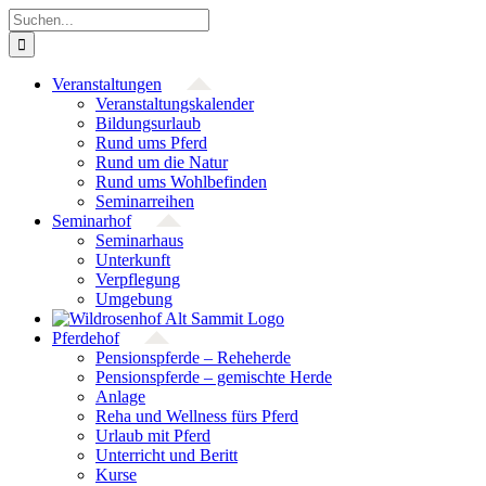
Zum
Suche
Inhalt
nach:
springen
Veranstaltungen
Veranstaltungs­kalender
Bildungsurlaub
Rund ums Pferd
Rund um die Natur
Rund ums Wohlbefinden
Seminarreihen
Seminarhof
Seminarhaus
Unterkunft
Verpflegung
Umgebung
Pferdehof
Pensionspferde – Reheherde
Pensionspferde – gemischte Herde
Anlage
Reha und Wellness fürs Pferd
Urlaub mit Pferd
Unterricht und Beritt
Kurse