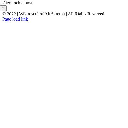
später noch einmal.
×
© 2022 | Wildrosenhof Alt Sammit | All Rights Reserved
Facebook
Instagram
E-
Page load link
Mail
Nach
oben