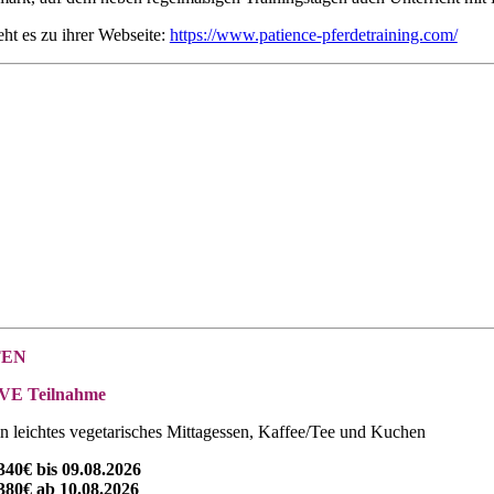
eht es zu ihrer Webseite:
https://www.patience-pferdetraining.com/
TEN
VE Teilnahme
ein leichtes vegetarisches Mittagessen, Kaffee/Tee und Kuchen
340€ bis 09.08.2026
380€ ab 10.08.2026