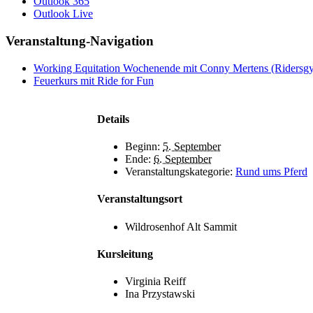
Outlook 365
Outlook Live
Ver­an­stal­­tung-Navigation
Working Equitation Wochenende mit Conny Mertens (Ridersg
Feuerkurs mit Ride for Fun
Details
Beginn:
5. September
Ende:
6. September
Ver­an­stal­­tungskategorie:
Rund ums Pferd
Ver­an­stal­­tungs­ort
Wildrosenhof Alt Sammit
Kursleitung
Virginia Reiff
Ina Przystawski