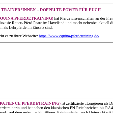
 TRAINER*INNEN – DOPPELTE POWER FÜR EUCH
(EQUINA PFERDETRAINING)
hat Pferdewissenschaften an der Frei
tützt sie Reiter- Pferd Paare im Havelland und macht nebenbei aktuell 
ch als Lehrpferde im Einsatz sind.
eht es zu ihrer Webseite:
https://www.equina-pferdetraining.de/
 (PATIENCE PFERDETRAINING)
ist zertifizierte „Longieren als 
erdetrainerin und hat neben den klassischen FN Reitabzeichen bis RA4 d
ark, auf dem neben regelmäßigen Trainingstagen auch Unterricht mit L