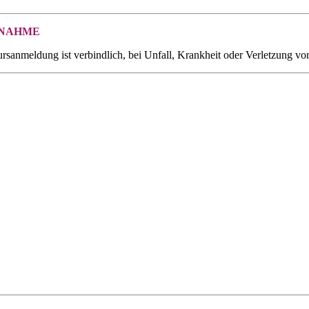
LNAHME
rsanmeldung ist verbindlich, bei Unfall, Krankheit oder Verletzung von