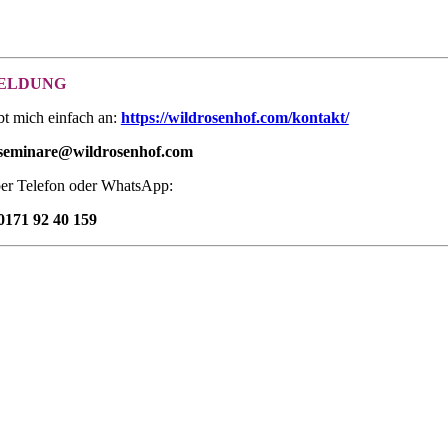
ELDUNG
bt mich einfach an:
https://wildrosenhof.com/kontakt/
seminare@wildrosenhof.com
er Telefon oder WhatsApp:
0171 92 40 159