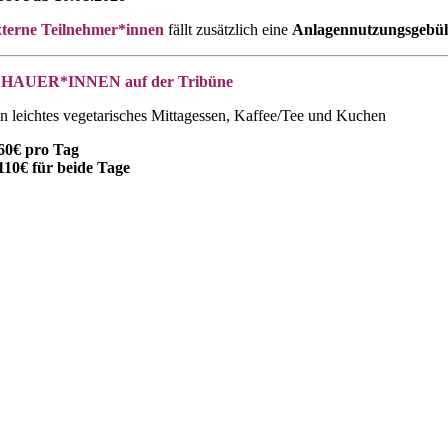
xterne Teilnehmer*innen
fällt zusätzlich eine
Anlagennutzungsgebüh
HAUER*INNEN auf der Tribüne
ein leichtes vegetarisches Mittagessen, Kaffee/Tee und Kuchen
60€ pro Tag
110€ für beide Tage