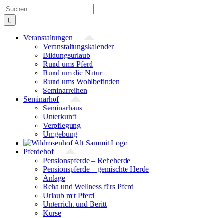
Zum
Suche
Inhalt
nach:
springen
Veranstaltungen
Veranstaltungs­kalender
Bildungsurlaub
Rund ums Pferd
Rund um die Natur
Rund ums Wohlbefinden
Seminarreihen
Seminarhof
Seminarhaus
Unterkunft
Verpflegung
Umgebung
Pferdehof
Pensionspferde – Reheherde
Pensionspferde – gemischte Herde
Anlage
Reha und Wellness fürs Pferd
Urlaub mit Pferd
Unterricht und Beritt
Kurse