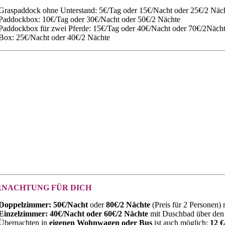
Graspaddock ohne Unterstand: 5€/Tag oder 15€/Nacht oder 25€/2 Näc
Paddockbox: 10€/Tag oder 30€/Nacht oder 50€/2 Nächte
Paddockbox für zwei Pferde: 15€/Tag oder 40€/Nacht oder 70€/2Näch
Box: 25€/Nacht oder 40€/2 Nächte
NACHTUNG FÜR DICH
Doppelzimmer: 50€/Nacht
oder
80€/2 Nächte
(Preis für 2 Personen)
Einzelzimmer: 40€/Nacht oder 60€/2 Nächte
mit Duschbad über den 
Übernachten in
eigenen Wohnwagen oder Bus
ist auch möglich:
12 