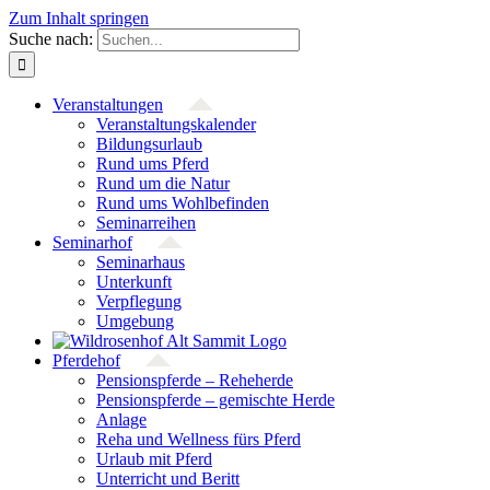
Zum Inhalt springen
Suche nach:
Veranstaltungen
Veranstaltungs­kalender
Bildungsurlaub
Rund ums Pferd
Rund um die Natur
Rund ums Wohlbefinden
Seminarreihen
Seminarhof
Seminarhaus
Unterkunft
Verpflegung
Umgebung
Pferdehof
Pensionspferde – Reheherde
Pensionspferde – gemischte Herde
Anlage
Reha und Wellness fürs Pferd
Urlaub mit Pferd
Unterricht und Beritt