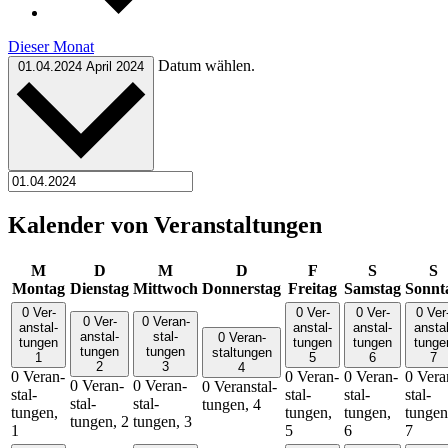
Dieser Monat
Datum wählen.
01.04.2024
April 2024
Kalender von Ver­an­stal­­tungen
M
D
M
D
F
S
S
Montag
Dienstag
Mittwoch
Donnerstag
Freitag
Samstag
Sonnt
0 Ver­
0 Ver­
0 Ver­
0 Ver
0 Ver­
0 Ver­an­
an­stal­­
an­stal­­
an­stal­­
an­stal
an­stal­­
stal­­
0 Ver­an­
tungen
tungen
tungen
tunge
tungen
tungen
stal­­tungen
1
5
6
7
2
3
4
0 Ver­an­
0 Ver­an­
0 Ver­an­
0 Ver­a
0 Ver­an­
0 Ver­an­
0 Ver­an­stal­­
stal­­
stal­­
stal­­
stal­­
stal­­
stal­­
tungen,
4
tungen,
tungen,
tungen,
tungen
tungen,
2
tungen,
3
1
5
6
7