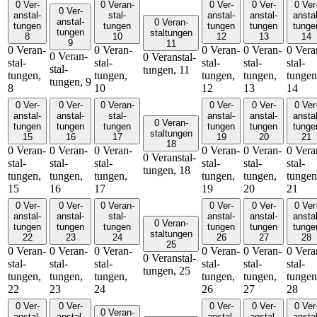
0 Ver­
0 Ver­an­
0 Ver­
0 Ver­
0 Ver
0 Ver­
an­stal­­
stal­­
an­stal­­
an­stal­­
an­stal
an­stal­­
0 Ver­an­
tungen
tungen
tungen
tungen
tunge
tungen
stal­­tungen
8
10
12
13
14
9
11
0 Ver­an­
0 Ver­an­
0 Ver­an­
0 Ver­an­
0 Ver­a
0 Ver­an­
0 Ver­an­stal­­
stal­­
stal­­
stal­­
stal­­
stal­­
stal­­
tungen,
11
tungen,
tungen,
tungen,
tungen,
tungen
tungen,
9
8
10
12
13
14
0 Ver­
0 Ver­
0 Ver­an­
0 Ver­
0 Ver­
0 Ver
an­stal­­
an­stal­­
stal­­
an­stal­­
an­stal­­
an­stal
0 Ver­an­
tungen
tungen
tungen
tungen
tungen
tunge
stal­­tungen
15
16
17
19
20
21
18
0 Ver­an­
0 Ver­an­
0 Ver­an­
0 Ver­an­
0 Ver­an­
0 Ver­a
0 Ver­an­stal­­
stal­­
stal­­
stal­­
stal­­
stal­­
stal­­
tungen,
18
tungen,
tungen,
tungen,
tungen,
tungen,
tungen
15
16
17
19
20
21
0 Ver­
0 Ver­
0 Ver­an­
0 Ver­
0 Ver­
0 Ver
an­stal­­
an­stal­­
stal­­
an­stal­­
an­stal­­
an­stal
0 Ver­an­
tungen
tungen
tungen
tungen
tungen
tunge
stal­­tungen
22
23
24
26
27
28
25
0 Ver­an­
0 Ver­an­
0 Ver­an­
0 Ver­an­
0 Ver­an­
0 Ver­a
0 Ver­an­stal­­
stal­­
stal­­
stal­­
stal­­
stal­­
stal­­
tungen,
25
tungen,
tungen,
tungen,
tungen,
tungen,
tungen
22
23
24
26
27
28
0 Ver­
0 Ver­
0 Ver­
0 Ver­
0 Ver
0 Ver­an­
an­stal­­
an­stal­­
an­stal­­
an­stal­­
an­stal