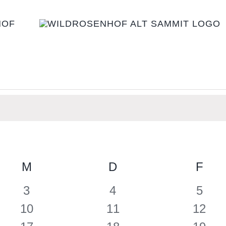
HOF
G
M
MITTWOCH
D
DONNERSTAG
F
FRE
0
0
0
3
4
5
Ver­
Ver­
Ver­
0
0
0
10
11
12
an­
an­
an­
Ver­
Ver­
Ver­