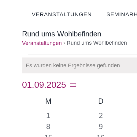
Zum
Inhalt
VERANSTALTUNGEN
SEMINAR
springen
Rund ums Wohlbefinden
Rund ums Wohlbefinden
Ver­an­stal­­tungen
Ver­
Es wurden keine Ergebnisse gefunden.
Hinweis
an­
01.09.2025
stal­­
Datum
Kalender
M
MONTAG
D
DIENSTA
wählen.
tungen
0
0
1
2
von
Ver­
Ver­
0
0
8
9
an­
an­
Ver­
Ver­